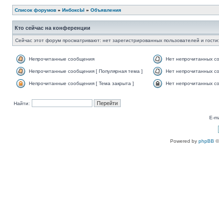
Список форумов
»
ИнбоксЫ
»
Объявления
Кто сейчас на конференции
Сейчас этот форум просматривают: нет зарегистрированных пользователей и гости:
Непрочитанные сообщения
Нет непрочитанных с
Непрочитанные сообщения [ Популярная тема ]
Нет непрочитанных со
Непрочитанные сообщения [ Тема закрыта ]
Нет непрочитанных со
Найти:
E-ma
Powered by
phpBB
©