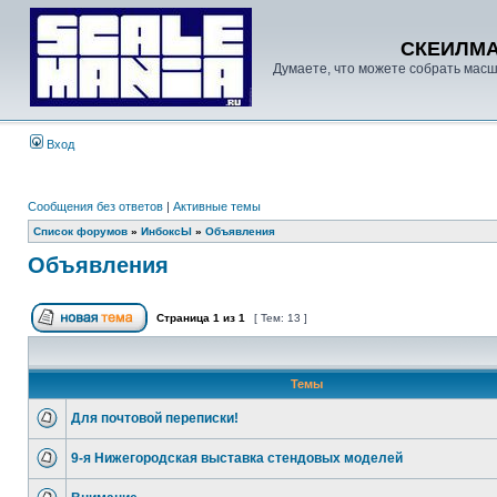
СКЕИЛМ
Думаете, что можете собрать масш
Вход
Сообщения без ответов
|
Активные темы
Список форумов
»
ИнбоксЫ
»
Объявления
Объявления
Страница
1
из
1
[ Тем: 13 ]
Темы
Для почтовой переписки!
9-я Нижегородская выставка стендовых моделей