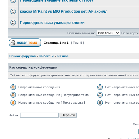
Переводные внешние заклепки от HGW
краска MrPaint vs MIG Production set IAF акрилл
Переводные выступающие клепки
Показать темы за:
Поле сорти
Страница
1
из
1
[ Тем: 5 ]
Список форумов
»
ИнбоксЫ
»
Разное
Кто сейчас на конференции
Сейчас этот форум просматривают: нет зарегистрированных пользователей и гости:
Непрочитанные сообщения
Нет непрочитанных с
Непрочитанные сообщения [ Популярная тема ]
Нет непрочитанных со
Непрочитанные сообщения [ Тема закрыта ]
Нет непрочитанных со
Найти:
E-ma