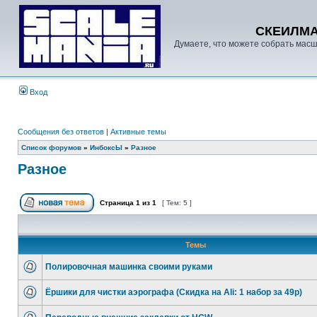
СКЕИЛМ
Думаете, что можете собрать масш
Вход
Сообщения без ответов
|
Активные темы
Список форумов
»
ИнбоксЫ
»
Разное
Разное
Страница
1
из
1
[ Тем: 5 ]
Темы
Полировочная машинка своими руками
Ёршики для чистки аэрографа (Скидка на Ali: 1 набор за 49р)