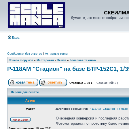
СКЕИЛМ
Думаете, что можете собрать масш
Вход
Сообщения без ответов
|
Активные темы
Список форумов
»
Мастерская
»
Земля
»
Колесная техника
Р-118АМ "Стадион" на базе БТР-152С1, 1/3
Страница
1
из
1
[ Сообщений: 2 ]
Версия для печати
Автор
Марат
Заголовок сообщения:
Р-118АМ "Стадион" на базе 
Очередная конверсия и последняя работ
Фотоматериала по прототипу было немно
Зарегистрирован:
18 янв 2011