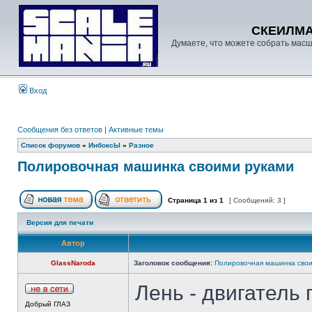
СКЕИЛМ
Думаете, что можете собрать масш
Вход
Сообщения без ответов
|
Активные темы
Список форумов
»
ИнбоксЫ
»
Разное
Полировочная машинка своими руками
Страница
1
из
1
[ Сообщений: 3 ]
Версия для печати
Автор
GlassNaroda
Заголовок сообщения:
Полировочная машинка сво
Лень - двигатель 
Добрый ГЛАЗ