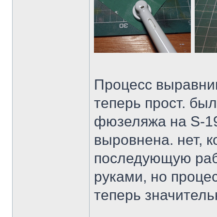
Процесс выравни
теперь прост. бы
фюзеляжа на S-19
выровнена. нет, 
последующую раб
руками, но проце
теперь значител