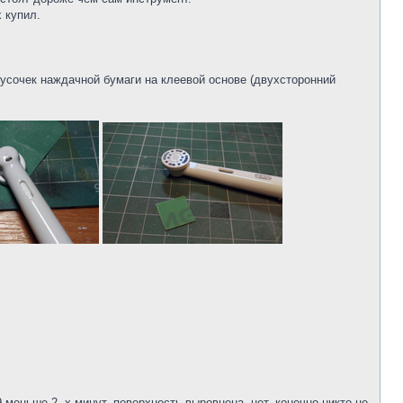
 купил.
кусочек наждачной бумаги на клеевой основе (двухсторонний
еньше 2 -х минут, поверхность выровнена. нет, конечно никто не