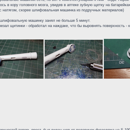
ось в кору головного мозга, увидев в аптеке зубную щетку на батарейках
 с натягом, скорее шлифовальная машинка из подручных материалов)
 шлифовальную машинку занял не больше 5 минут.
резал щитинки - обработал на наждаке, что бы выровнять поверхность - 
хностей теперь прост. был виден шов от половинок фюзеляжа на S-199 м