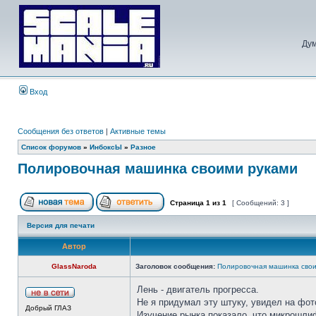
Дум
Вход
Сообщения без ответов
|
Активные темы
Список форумов
»
ИнбоксЫ
»
Разное
Полировочная машинка своими руками
Страница
1
из
1
[ Сообщений: 3 ]
Версия для печати
Автор
GlassNaroda
Заголовок сообщения:
Полировочная машинка сво
Лень - двигатель прогресса.
Не я придумал эту штуку, увидел на фот
Добрый ГЛАЗ
Изучение рынка показало, что микрошлиф