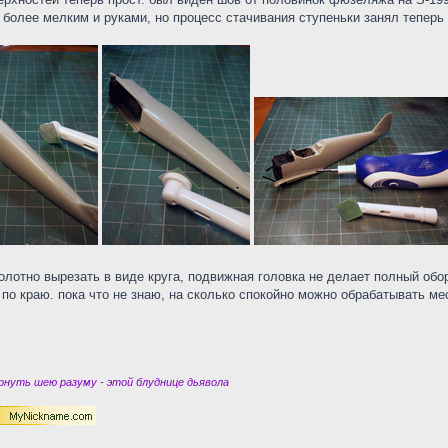
олее мелким и руками, но процесс стачивания ступеньки занял теперь
олотно вырезать в виде круга, подвижная головка не делает полный обо
по краю. пока что не знаю, на сколько спокойно можно обрабатывать м
нуть шею разуму - этой блуднице дьявола