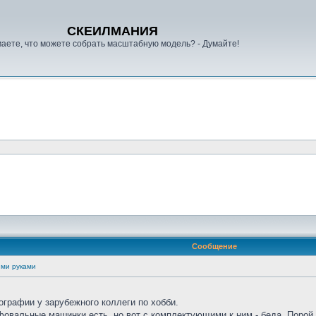
СКЕИЛМАНИЯ
аете, что можете собрать масштабную модель? - Думайте!
Сообщение
ими руками
ографии у зарубежного коллеги по хобби.
овальные машинки есть, но вот с комплектующими к ним - беда. Порой 