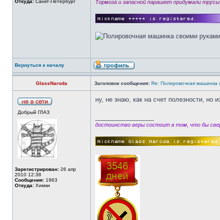
Откуда:
Санкт-Петербург
Тормозá и запасной парашют придумали трýсы
Вернуться к началу
GlassNaroda
Заголовок сообщения:
Re: Полировочная машинка 
ну, не знаю, как на счет полезности, но 
Добрый ГЛАЗ
_________________
достоинство веры состоит в том, что бы свер
Зарегистрирован:
26 апр
2010 12:38
Сообщения:
1963
Откуда:
Химки