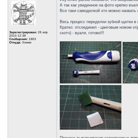
А так как увиденное на фото крепко въел
Все таки самоделкой это можно назвать
Весь процесс переделки зубной щетки в
Кратко: отсоединил - цанговым ножом от
Зарегистрирован:
26 апр
скотч) - вуаля, готово!!!
2010 12:38
Сообщения:
1963
Откуда:
Химки
Процесс выравнивания склеиваемых повер